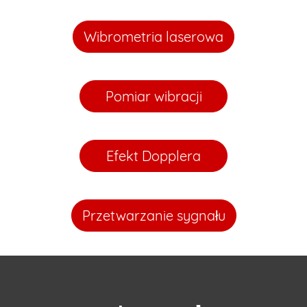
Wibrometria laserowa
Pomiar wibracji
Efekt Dopplera
Przetwarzanie sygnału