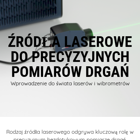
ŹRÓDŁA LASEROWE
DO PRECYZYJNYCH
POMIARÓW DRGAŃ
Wprowadzenie do świata laserów i wibrometrów
Rodzaj źródła laserowego odgrywa kluczową rolę w
precyzyjnym bezdotykowym pomiarze drgań,