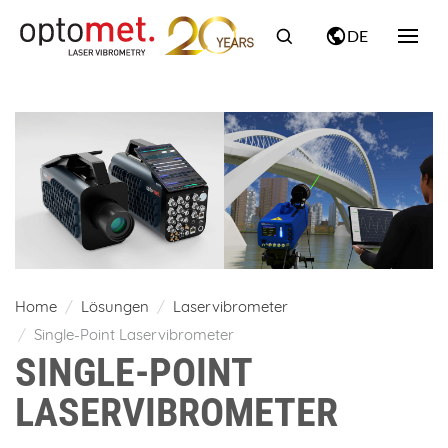
DE
Home
Lösungen
Laservibrometer
Single-Point Laservibrometer
SINGLE-POINT
LASERVIBROMETER