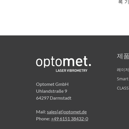
록 
제
레이저
Smart
Optomet GmbH
CLASSI
Uhlandstraße 9
64297 Darmstadt
Mail:
sales(at)optomet.de
Phone:
+49 6151 38432-0