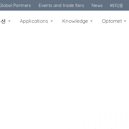
Global Partners
Events and trade fairs
News
비디오
루션
Applications
Knowledge
Optomet