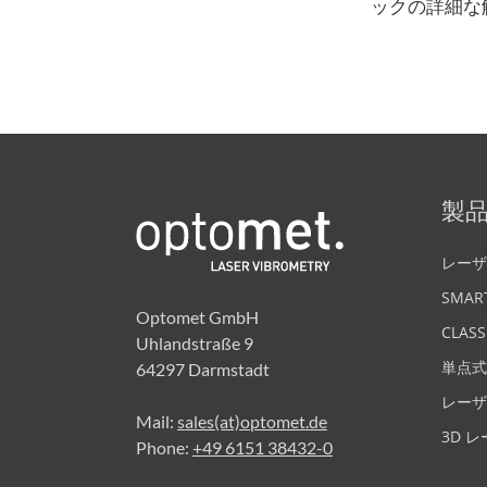
ックの詳細な
製
レーザ
SMART
Optomet GmbH
CLASS
Uhlandstraße 9
単点式
64297 Darmstadt
レーザ
Mail:
sales(at)optomet.de
3D 
Phone:
+49 6151 38432-0