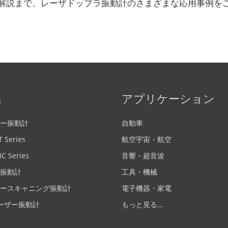
解説まで、レーザドップラ振動計のさまざまな応用事例を
品
アプリケーション
ー振動計
自動車
 Series
航空宇宙・航空
IC Series
音響・超音波
振動計
工具・機械
ースキャニング振動計
電子機器・家電
レーザー振動計
もっと見る…