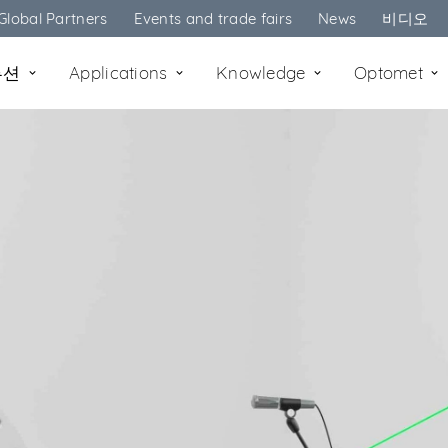
Global Partners
Events and trade fairs
News
비디오
루션
Applications
Knowledge
Optomet