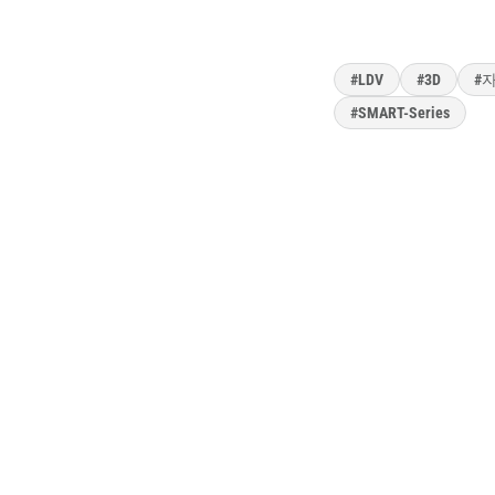
레이저 도플러 진
스크 3D 동특성
#LDV
#3D
#
#SMART-Series