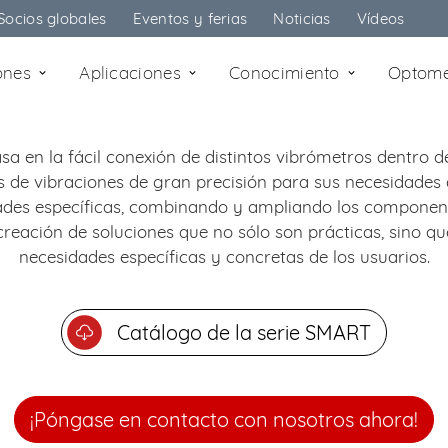
Socios globales
Eventos y ferias
Noticias
Vídeos
ones
Aplicaciones
Conocimiento
Optom
 en la fácil conexión de distintos vibrómetros dentro de
 de vibraciones de gran precisión para sus necesidades es
ades específicas, combinando y ampliando los component
a creación de soluciones que no sólo son prácticas, sino 
necesidades específicas y concretas de los usuarios.
Catálogo de la serie SMART
¡Póngase en contacto con nosotros ahora!