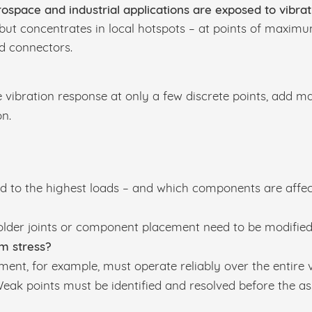
rospace and industrial applications are exposed to vibra
ed but concentrates in local hotspots – at points of maxi
d connectors.
 vibration response at only a few discrete points, add m
on.
d to the highest loads – and which components are affe
older joints or component placement need to be modified
rm stress?
ent, for example, must operate reliably over the entire 
k points must be identified and resolved before the as