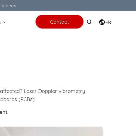
Vidéos
Contact
e
FR
 affected? Laser Doppler vibrometry
 boards (PCBs):
ent.