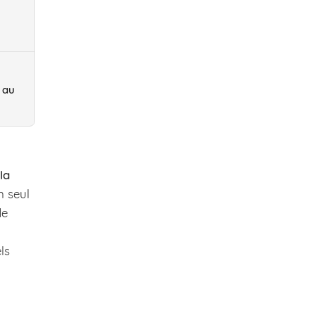
 au
la
n seul
de
ls