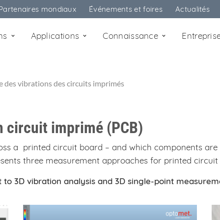
Partenaires mondiaux
Événements et foires
Actualités
ons
Applications
Connaissance
Entrepris
des vibrations des circuits imprimés
n circuit imprimé (PCB)
oss a printed circuit board – and which components are
resents three measurement approaches for printed circuit
to 3D vibration analysis and 3D single-point measurem