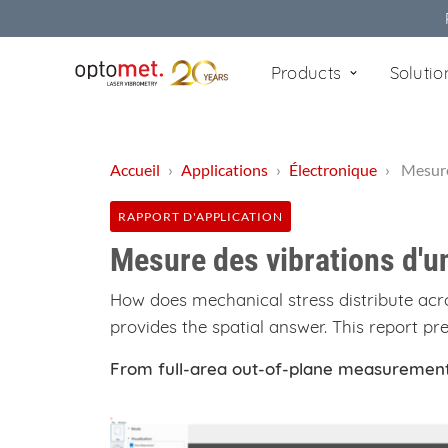
Products
Soluti
Accueil
›
Applications
›
Électronique
›
Mesure 
RAPPORT D'APPLICATION
Mesure des vibrations d'u
How does mechanical stress distribute acr
provides the spatial answer. This report p
From full-area out-of-plane measurement 