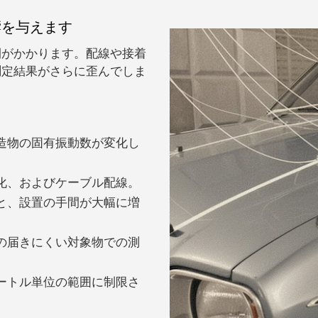
響を与えます
間がかかります。配線や接着
測定結果がさらに歪んでしま
造物の固有振動数が変化し
化、およびケーブル配線。
と、設置の手間が大幅に増
の届きにくい対象物での測
ートル
単位の
範囲
に制限さ