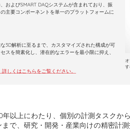
ll-Body、およびSMART DAQシステムが含まれており、
振
ての主要コンポーネントを
単一のプラットフォームに
的
な3D解析に至るまで、
カスタマイズされた構成
が可
ロセスを簡素化し、潜在的なエラーを最小限に抑え、
オ
す
て、詳しくはこちらをご覧ください。
20年以上にわたり、個別の計測タスクか
ンまで、研究・開発・産業向けの精密計測