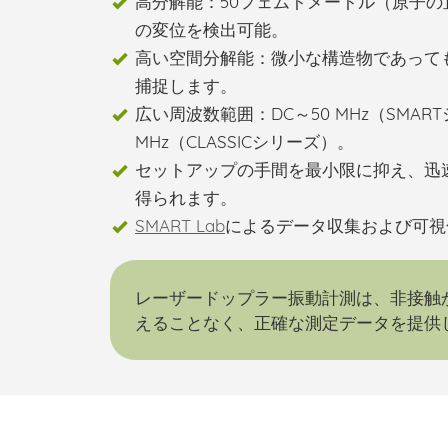
高分解能：
50フェムトメートル（原子の直
の変位を検出可能。
高い空間分解能：
微小な構造物であって
捕捉します。
広い周波数範囲：
DC～50 MHz（SMA
MHz（CLASSICシリーズ）。
セットアップの手間を最小限に抑え
、迅
得られます。
SMART Lab
による
データ収集および可視
レーザードップラー振動計測は、非接触
えることなく、正確な測定データを提供