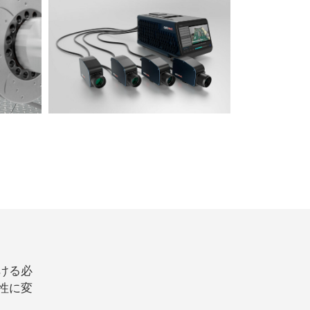
ける必
性に変