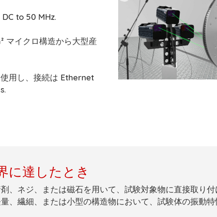
は
DC to 50 MHz
.
²
マイクロ構造から大型産
使用し、接続は
Ethernet
es
.
界に達したとき
着剤、ネジ、または磁石を用いて、試験対象物に直接取り付
軽量、繊細、または小型の構造物
において、試験体の振動特