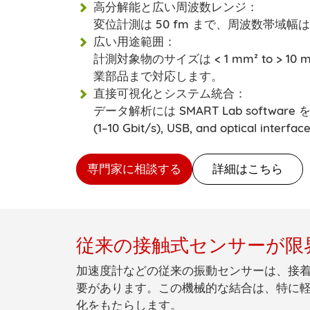
高分解能と広い周波数レンジ：
変位計測は
50 fm
まで、周波数帯域幅
広い用途範囲：
計測対象物のサイズは
< 1 mm² to > 10 m
業部品まで対応します。
直接可視化とシステム統合：
データ解析には
SMART Lab software
を
(1–10 Gbit/s), USB, and optical interfac
専門家に相談する
詳細はこちら
従来の接触式センサーが限
加速度計
などの従来の振動センサーは、接
要があります。この機械的な結合は、特に
化をもたらします。