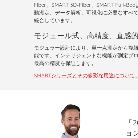
Fiber、SMART 3D-Fiber、SMART Fu
動測定、データ解析、可視化に必要なすべ
統合しています
。
モジュール式、高精度、直感
モジュラー設計により、単一点測定から複雑
能です。
インテリジェントな機能が
測定プ
最高の精度を保証します。
SMARTシリーズとその多彩な用途につい
「
ョ