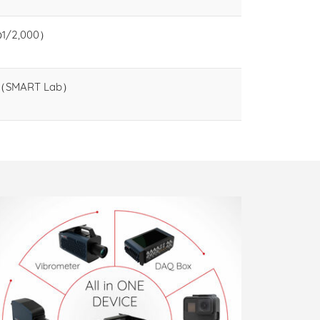
2,000）
ART Lab）