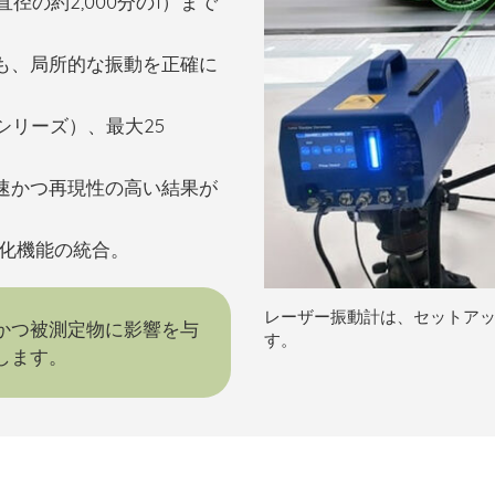
径の約2,000分の1）まで
も、局所的な振動を正確に
RTシリーズ）、最大25
速かつ再現性の高い結果が
化機能の統合
。
レーザー振動計は、セットア
かつ被測定物に影響を与
す。
します。